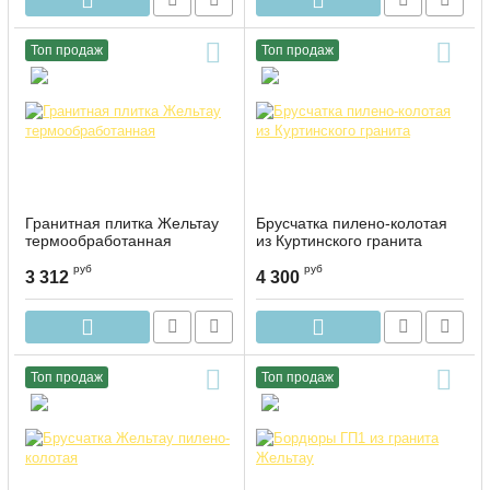
Топ продаж
Топ продаж
Гранитная плитка Жельтау
Брусчатка пилено-колотая
термообработанная
из Куртинского гранита
руб
руб
3 312
4 300
Топ продаж
Топ продаж