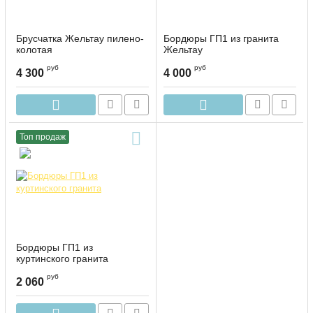
Брусчатка Жельтау пилено-
Бордюры ГП1 из гранита
колотая
Жельтау
руб
руб
4 300
4 000
Топ продаж
Бордюры ГП1 из
куртинского гранита
руб
2 060